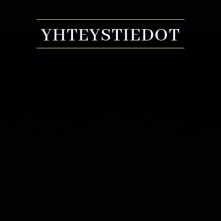
YHTEYSTIEDOT
MYYNTIPALVELU
Tee tarjouspyyntö
TAPAHTUMAT
meil
u
fi
000
o 10:00-17:00
TA
ta varausta haluamallesi
PA
alveluumme numeroon 09 6128