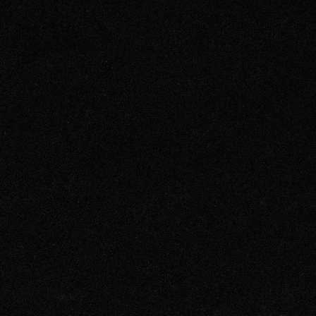
TAMPERE
 Tampere
 ravintolan numeroon
Ladataan aukioloaikoja
+ pvm / mpm)
uspyyntölomakkeen kautta:
Ladataan aukioloaikoja
NTÖ