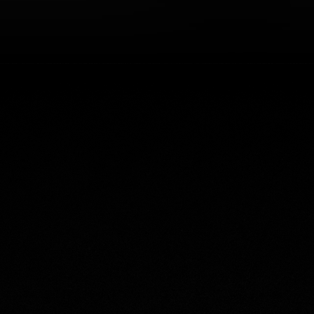
 lomakkeen kautta tai anna
le palautetta:
RJOUSPYYNTÖ
LAUTELOMAKE