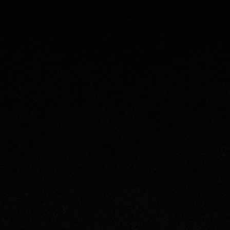
ukioloaikana tilanteen
i.
t yhteystiedot.