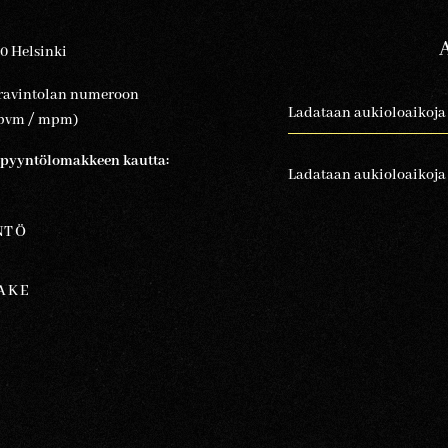
0 Helsinki
 ravintolan numeroon
Ladataan aukioloaikoja
+ pvm / mpm)
uspyyntölomakkeen kautta:
Ladataan aukioloaikoja
NTÖ
AKE