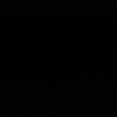
YRITYS- JA YKSITYIS
Myyntipalvel
myynti@noho.
Puh
. 09 6128 6
ma-pe klo 9:00-17:00, la kl
Mikäli varausjärjestelmä ei vastaano
ajankohdalle, otathan yhteyttä myyntip