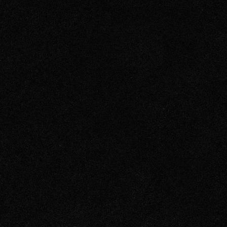
Kehräsaari, 33200

Pöytävaraukset myös puhelimitse
0100 5511 (0,38 € / min 
Yli 8 hengen ryhmille varaukset tarjo
TARJOUSPYY