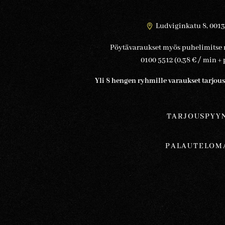
Ludviginkatu 8, 0013

Pöytävaraukset myös puhelimitse
0100 5512 (0,38 € / min 
Yli 8 hengen ryhmille varaukset tarjo
TARJOUSPYY
PALAUTELOM