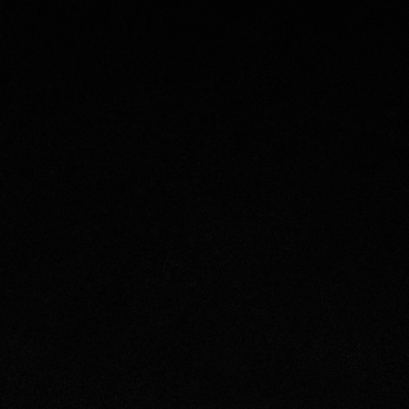
6000 tai suoraan ravintolaan sen a
tarkistamiseks
Katso alta ravintolakohtaise