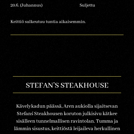
20.6. (Juhannus)
Suljettu
Keittiö sulkeutuu tuntia aikaisemmin.
STEFAN’S STEAKHOUSE
Kävelykadun päässä,
Aren aukiolla
sijaitsevan
Stefan´s Steakhousen koruton julkisivu kätkee
sisälleen tunnelmallisen ravintolan. Tumma ja
lämmin sisustus, keittiöstä leijaileva herkullinen