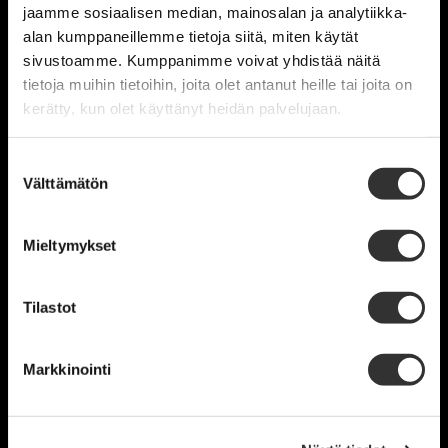
jaamme sosiaalisen median, mainosalan ja analytiikka-
alan kumppaneillemme tietoja siitä, miten käytät
sivustoamme. Kumppanimme voivat yhdistää näitä
tietoja muihin tietoihin, joita olet antanut heille tai joita on
kerätty, kun olet käyttänyt heidän palvelujaan.
Suostumuksen
Välttämätön
valinta
Mieltymykset
Tilastot
Markkinointi