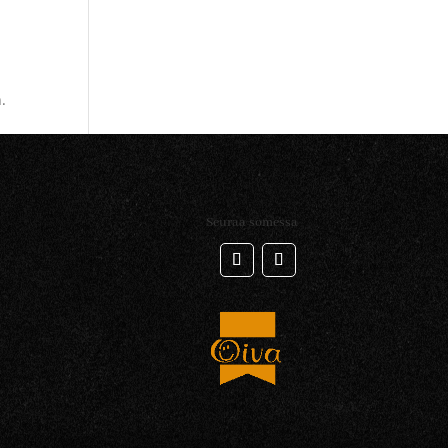
.
Seuraa somessa