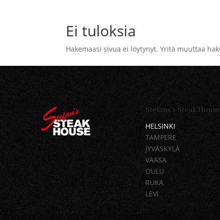
Ei tuloksia
Hakemaasi sivua ei löytynyt. Yritä muuttaa hakua
Stefans’s Steak House
H
ELSINKI
TAMPERE
JYVÄSKYLÄ
VAASA
OULU
RUKA
LEVI