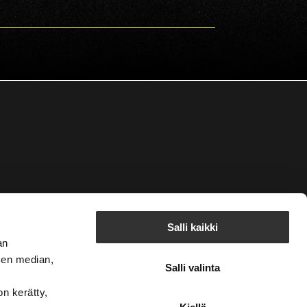
Salli kaikki
an
sen median,
Salli valinta
on kerätty,