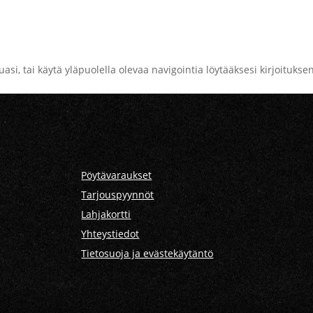
si, tai käytä yläpuolella olevaa navigointia löytääksesi kirjoituksen
Pöytävaraukset
Tarjouspyynnöt
Lahjakortti
Yhteystiedot
Tietosuoja ja evästekäytäntö