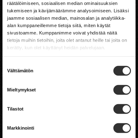
räätälöimiseen, sosiaalisen median ominaisuuksien
Stefans’s Steak House
tukemiseen ja kävijämäärämme analysoimiseen. Lisäksi
jaamme sosiaalisen median, mainosalan ja analytiikka-
H
ELSINKI
alan kumppaneillemme tietoja siitä, miten käytät
TAMPERE
sivustoamme. Kumppanimme voivat yhdistää näitä
JYVÄSKYLÄ
tietoja muihin tietoihin, joita olet antanut heille tai joita on
VAASA
kerätty, kun olet käyttänyt heidän palvelujaan.
OULU
RUKA
LEVI
Suostumuksen
Välttämätön
valinta
Mieltymykset
Tilastot
Pöytävaraukset
Markkinointi
Tarjouspyynnöt