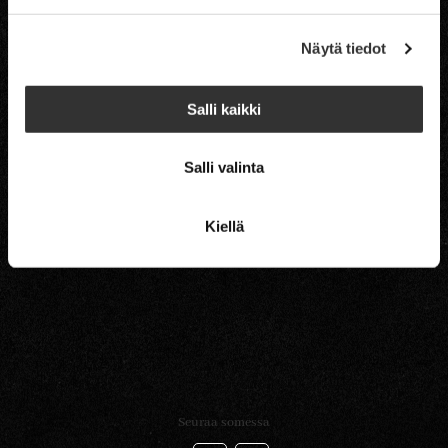
Lahjakortti
Yhteystiedot
Näytä tiedot
Tietosuoja ja evästekäytäntö
Salli kaikki
Salli valinta
Kiellä
Seuraa somessa